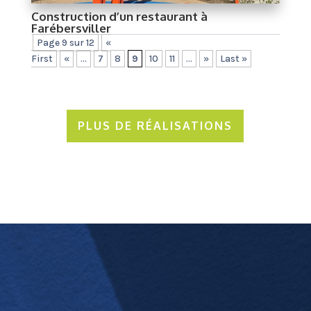
Construction d’un restaurant à
Farébersviller
Page 9 sur 12
«
First
«
...
7
8
9
10
11
...
»
Last »
PLUS DE RÉALISATIONS