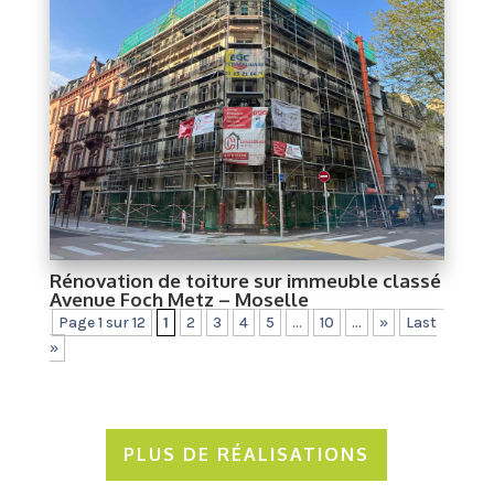
Rénovation de toiture sur immeuble classé
Avenue Foch Metz – Moselle
Page 1 sur 12
1
2
3
4
5
...
10
...
»
Last
»
PLUS DE RÉALISATIONS