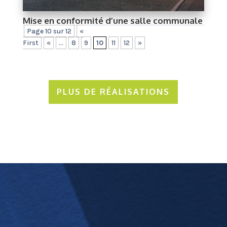
Mise en conformité d’une salle communale
Page 10 sur 12
«
First
«
...
8
9
10
11
12
»
PLUS DE RÉALISATIONS