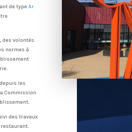
ant de type
Ar
tre
, des volontés
es normes à
tablissement
ie.
depuis les
 la Commission
ablissement.
uivi des travaux
 restaurant.