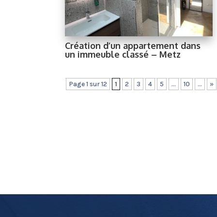
Création d’un appartement dans
un immeuble classé – Metz
Page 1 sur 12
1
2
3
4
5
...
10
...
»