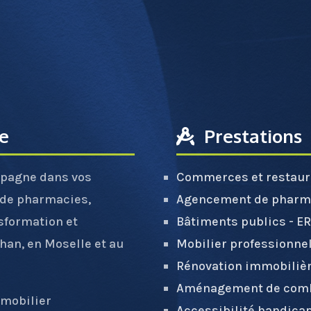
re
Prestations
pagne dans vos
Commerces et restaur
 de pharmacies,
Agencement de pharm
sformation et
Bâtiments publics - E
ihan, en Moselle et au
Mobilier professionne
Rénovation immobiliè
Aménagement de com
 mobilier
Accessibilité handica