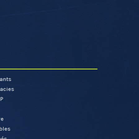
ants
acies
RP
l
re
bles
pés