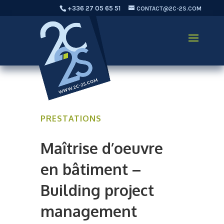
+336 27 05 65 51
CONTACT@2C-2S.COM
PRESTATIONS
Maîtrise d’oeuvre
en bâtiment –
Building project
management