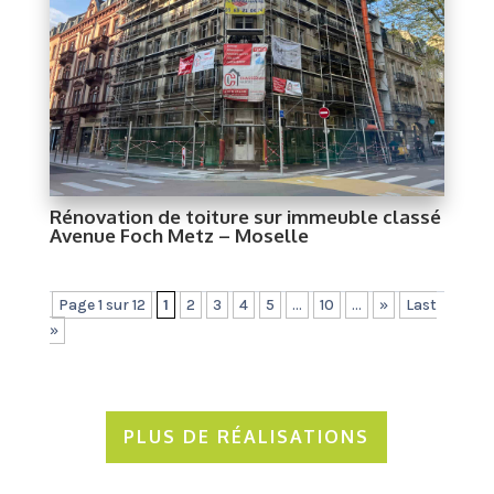
Rénovation de toiture sur immeuble classé
Avenue Foch Metz – Moselle
Page 1 sur 12
1
2
3
4
5
...
10
...
»
Last
»
PLUS DE RÉALISATIONS