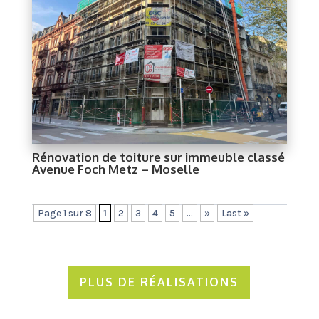
Rénovation de toiture sur immeuble classé
Avenue Foch Metz – Moselle
Page 1 sur 8
1
2
3
4
5
...
»
Last »
PLUS DE RÉALISATIONS