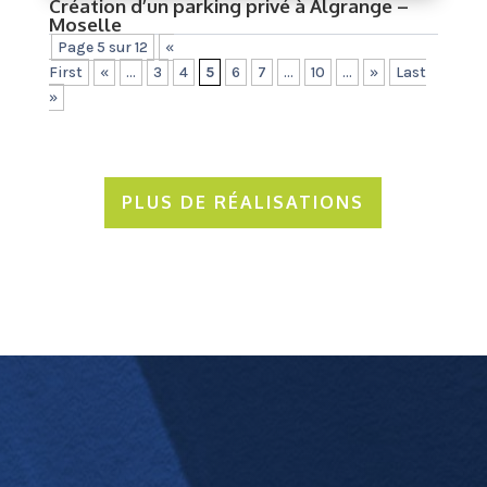
Création d’un parking privé à Algrange –
Moselle
Page 5 sur 12
«
First
«
...
3
4
5
6
7
...
10
...
»
Last
»
PLUS DE RÉALISATIONS