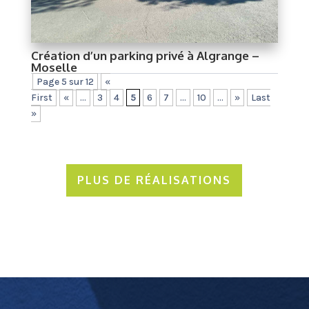
Création d’un parking privé à Algrange –
Moselle
Page 5 sur 12
«
First
«
...
3
4
5
6
7
...
10
...
»
Last
»
PLUS DE RÉALISATIONS