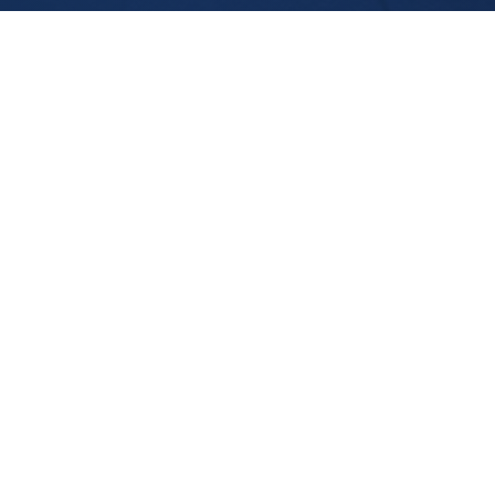
ACCUEIL
À PROPOS
PRESTATIONS
RÉALISATIONS
CONTACT
Société 2C-2S
|
Contact
|
Mentions légales