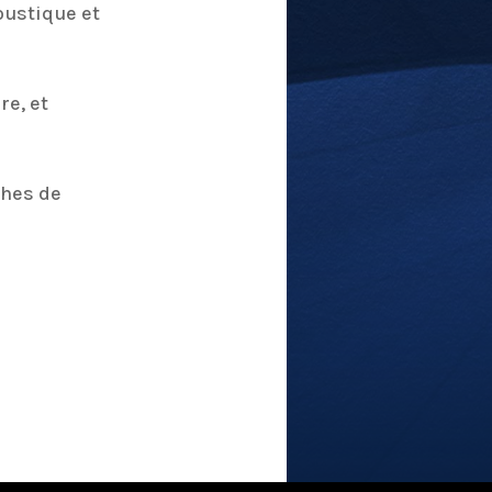
oustique et
re, et
ches de