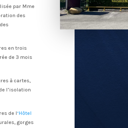
alisée par Mme
oration des
 des
es en trois
rée de 3 mois
res à cartes,
e l’isolation
es de l
‘Hôtel
urales, gorges