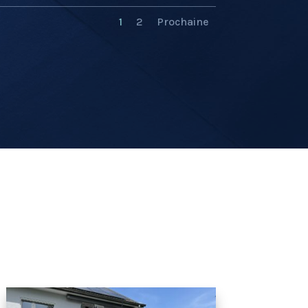
1
2
Prochaine