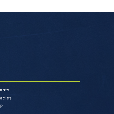
ants
acies
RP