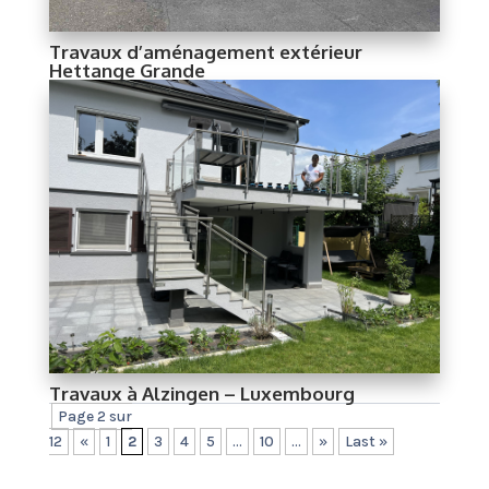
Travaux d’aménagement extérieur
Hettange Grande
Travaux à Alzingen – Luxembourg
Page 2 sur
12
«
1
2
3
4
5
...
10
...
»
Last »