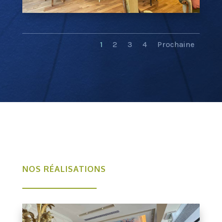
1
2
3
4
Prochaine
NOS RÉALISATIONS